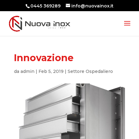
0445 369289
info@nuovainox.it
Innovazione
da
admin
|
Feb 5, 2019
|
Settore Ospedaliero