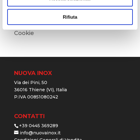
Politica della Qualità
Rifiuta
Condizioni Generali di Vendita
Cookie
NUOVA INOX
Via dei Pini, 50
36016 Thiene (VI), Italia
P.IVA 00851080242
CONTATTI
+39 0445 369289
info@nuovainox.it