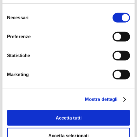
abbiamo progettato e realizzato un
Selezione
banco con dei cassetti aggraffati
Necessari
del
anziché saldati
consenso
Preferenze
Lavorazioni
Statistiche
Taglio Laser
Piegatura
Marketing
Punzonatura lamiera
Mostra dettagli
Saldatura acciaio inox
Finitura
Accetta tutti
Assemblaggio
Accetta selezionati